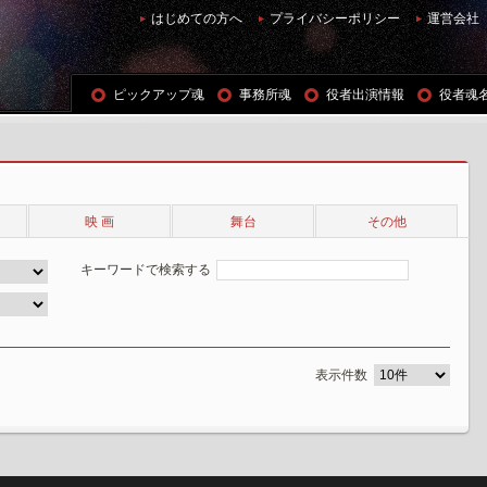
はじめての方へ
プライバシーポリシー
運営会社
ピックアップ魂
事務所魂
役者出演情報
役者魂
映 画
舞台
その他
キーワードで検索する
表示件数